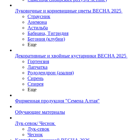
Луковичные и корневищные цветы ВЕСНА 2025
Страусник
Анемона
Астильба
Бабиана, Тигридия
Бегония (клубни)
Еще
Декоративные и хвойные кустарники ВЕСНА 2025
Гортензия
Лапчатка
Рододендрон (азалия)
Сирень
Спирея
Еще
Фирменная продукция "Семена Алтая"
Обучающие материалы
Лук-севок/ Чеснок
Лук-севок
Чеснок