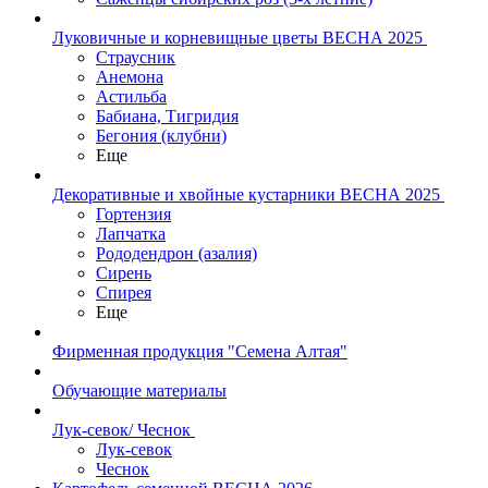
Луковичные и корневищные цветы ВЕСНА 2025
Страусник
Анемона
Астильба
Бабиана, Тигридия
Бегония (клубни)
Еще
Декоративные и хвойные кустарники ВЕСНА 2025
Гортензия
Лапчатка
Рододендрон (азалия)
Сирень
Спирея
Еще
Фирменная продукция "Семена Алтая"
Обучающие материалы
Лук-севок/ Чеснок
Лук-севок
Чеснок