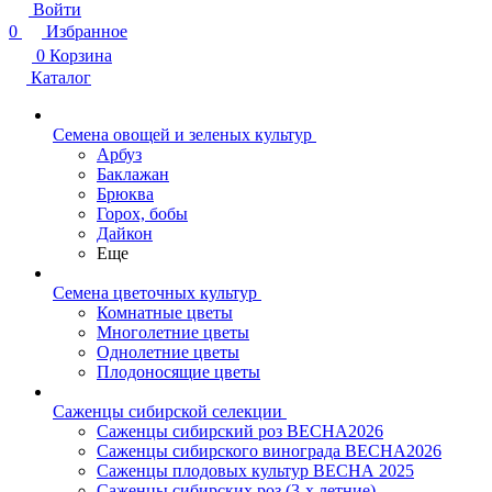
Войти
0
Избранное
0
Корзина
Каталог
Семена овощей и зеленых культур
Арбуз
Баклажан
Брюква
Горох, бобы
Дайкон
Еще
Семена цветочных культур
Комнатные цветы
Многолетние цветы
Однолетние цветы
Плодоносящие цветы
Саженцы сибирской селекции
Саженцы сибирский роз ВЕСНА2026
Саженцы сибирского винограда ВЕСНА2026
Саженцы плодовых культур ВЕСНА 2025
Саженцы сибирских роз (3-х летние)