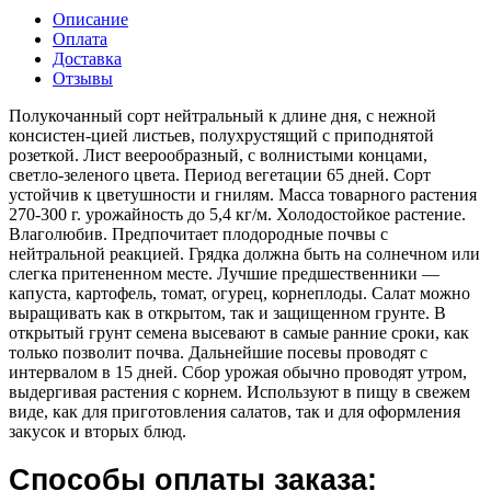
Описание
Оплата
Доставка
Отзывы
Полукочанный сорт нейтральный к длине дня, с нежной
консистен-цией листьев, полухрустящий с приподнятой
розеткой. Лист веерообразный, с волнистыми концами,
светло-зеленого цвета. Период вегетации 65 дней. Сорт
устойчив к цветушности и гнилям. Масса товарного растения
270-300 г. урожайность до 5,4 кг/м. Холодостойкое растение.
Влаголюбив. Предпочитает плодородные почвы с
нейтральной реакцией. Грядка должна быть на солнечном или
слегка притененном месте. Лучшие предшественники —
капуста, картофель, томат, огурец, корнеплоды. Салат можно
выращивать как в открытом, так и защищенном грунте. В
открытый грунт семена высевают в самые ранние сроки, как
только позволит почва. Дальнейшие посевы проводят с
интервалом в 15 дней. Сбор урожая обычно проводят утром,
выдергивая растения с корнем. Используют в пищу в свежем
виде, как для приготовления салатов, так и для оформления
закусок и вторых блюд.
Способы оплаты заказа: