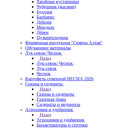
Хвойные кустарники
Чубушник (жасмин)
Буддлея
Барбарис
Дейция
Миндаль
Дёрен
Пузыреплодник
Фирменная продукция "Семена Алтая"
Обучающие материалы
Лук-севок/ Чеснок
Назад
Лук-севок/ Чеснок
Лук-севок
Чеснок
Картофель семенной ВЕСНА 2026
Газоны и сидераты
Назад
Газоны и сидераты
Газонная трава
Сидераты и медоносы
Агрохимия и удобрения
Назад
Агрохимия и удобрения
Биоактиваторы и септики