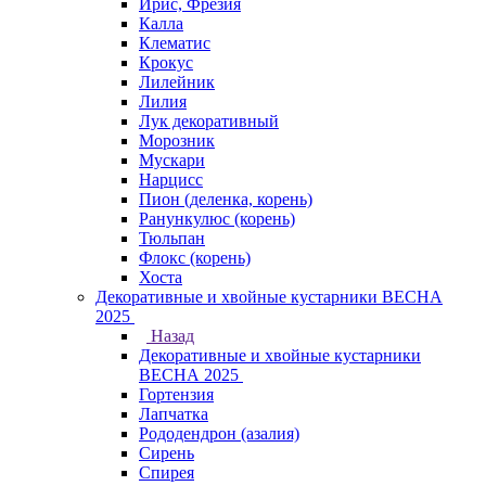
Ирис, Фрезия
Калла
Клематис
Крокус
Лилейник
Лилия
Лук декоративный
Морозник
Мускари
Нарцисс
Пион (деленка, корень)
Ранункулюс (корень)
Тюльпан
Флокс (корень)
Хоста
Декоративные и хвойные кустарники ВЕСНА
2025
Назад
Декоративные и хвойные кустарники
ВЕСНА 2025
Гортензия
Лапчатка
Рододендрон (азалия)
Сирень
Спирея