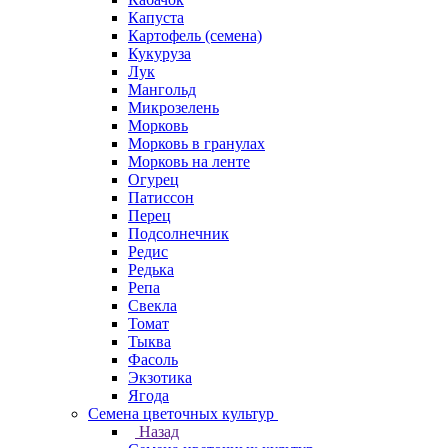
Капуста
Картофель (семена)
Кукуруза
Лук
Мангольд
Микрозелень
Морковь
Морковь в гранулах
Морковь на ленте
Огурец
Патиссон
Перец
Подсолнечник
Редис
Редька
Репа
Свекла
Томат
Тыква
Фасоль
Экзотика
Ягода
Семена цветочных культур
Назад