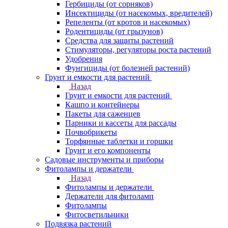
Гербициды (от сорняков)
Инсектициды (от насекомых, вредителей)
Репеленты (от кротов и насекомых)
Родентициды (от грызунов)
Средства для защиты растений
Стимуляторы, регуляторы роста растений
Удобрения
Фунгициды (от болезней растений)
Грунт и емкости для растений
Назад
Грунт и емкости для растений
Кашпо и контейнеры
Пакеты для саженцев
Парники и кассеты для рассады
Почвобрикеты
Торфянные таблетки и горшки
Грунт и его компоненты
Садовые инструменты и приборы
Фитолампы и держатели
Назад
Фитолампы и держатели
Держатели для фитоламп
Фитолампы
Фитосветильники
Подвязка растений