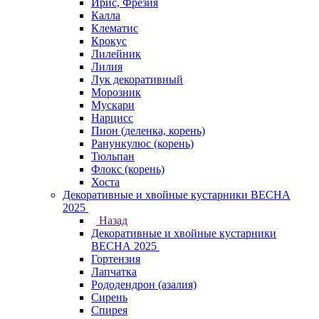
Ирис, Фрезия
Калла
Клематис
Крокус
Лилейник
Лилия
Лук декоративный
Морозник
Мускари
Нарцисс
Пион (деленка, корень)
Ранункулюс (корень)
Тюльпан
Флокс (корень)
Хоста
Декоративные и хвойные кустарники ВЕСНА
2025
Назад
Декоративные и хвойные кустарники
ВЕСНА 2025
Гортензия
Лапчатка
Рододендрон (азалия)
Сирень
Спирея