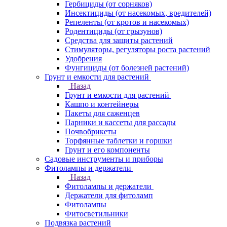
Гербициды (от сорняков)
Инсектициды (от насекомых, вредителей)
Репеленты (от кротов и насекомых)
Родентициды (от грызунов)
Средства для защиты растений
Стимуляторы, регуляторы роста растений
Удобрения
Фунгициды (от болезней растений)
Грунт и емкости для растений
Назад
Грунт и емкости для растений
Кашпо и контейнеры
Пакеты для саженцев
Парники и кассеты для рассады
Почвобрикеты
Торфянные таблетки и горшки
Грунт и его компоненты
Садовые инструменты и приборы
Фитолампы и держатели
Назад
Фитолампы и держатели
Держатели для фитоламп
Фитолампы
Фитосветильники
Подвязка растений