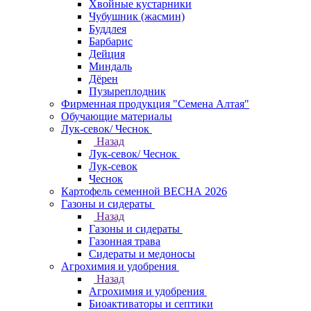
Хвойные кустарники
Чубушник (жасмин)
Буддлея
Барбарис
Дейция
Миндаль
Дёрен
Пузыреплодник
Фирменная продукция "Семена Алтая"
Обучающие материалы
Лук-севок/ Чеснок
Назад
Лук-севок/ Чеснок
Лук-севок
Чеснок
Картофель семенной ВЕСНА 2026
Газоны и сидераты
Назад
Газоны и сидераты
Газонная трава
Сидераты и медоносы
Агрохимия и удобрения
Назад
Агрохимия и удобрения
Биоактиваторы и септики