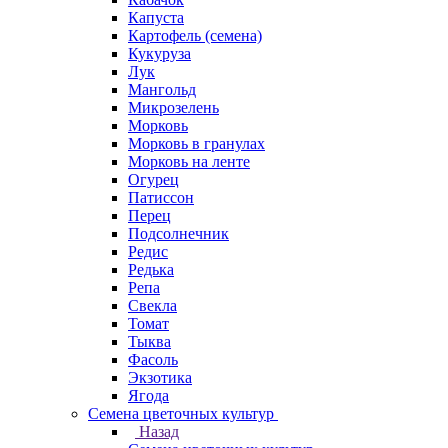
Капуста
Картофель (семена)
Кукуруза
Лук
Мангольд
Микрозелень
Морковь
Морковь в гранулах
Морковь на ленте
Огурец
Патиссон
Перец
Подсолнечник
Редис
Редька
Репа
Свекла
Томат
Тыква
Фасоль
Экзотика
Ягода
Семена цветочных культур
Назад