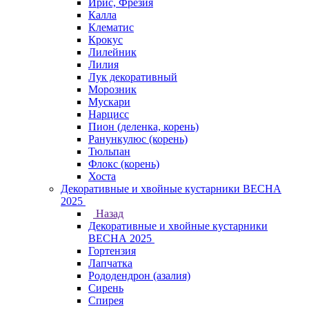
Ирис, Фрезия
Калла
Клематис
Крокус
Лилейник
Лилия
Лук декоративный
Морозник
Мускари
Нарцисс
Пион (деленка, корень)
Ранункулюс (корень)
Тюльпан
Флокс (корень)
Хоста
Декоративные и хвойные кустарники ВЕСНА
2025
Назад
Декоративные и хвойные кустарники
ВЕСНА 2025
Гортензия
Лапчатка
Рододендрон (азалия)
Сирень
Спирея