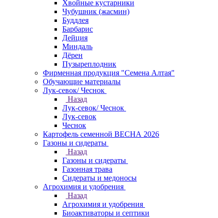
Хвойные кустарники
Чубушник (жасмин)
Буддлея
Барбарис
Дейция
Миндаль
Дёрен
Пузыреплодник
Фирменная продукция "Семена Алтая"
Обучающие материалы
Лук-севок/ Чеснок
Назад
Лук-севок/ Чеснок
Лук-севок
Чеснок
Картофель семенной ВЕСНА 2026
Газоны и сидераты
Назад
Газоны и сидераты
Газонная трава
Сидераты и медоносы
Агрохимия и удобрения
Назад
Агрохимия и удобрения
Биоактиваторы и септики