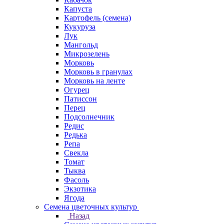
Капуста
Картофель (семена)
Кукуруза
Лук
Мангольд
Микрозелень
Морковь
Морковь в гранулах
Морковь на ленте
Огурец
Патиссон
Перец
Подсолнечник
Редис
Редька
Репа
Свекла
Томат
Тыква
Фасоль
Экзотика
Ягода
Семена цветочных культур
Назад