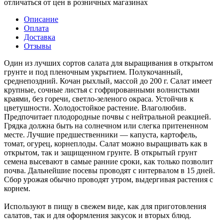
отличаться от цен в розничных магазинах
Описание
Оплата
Доставка
Отзывы
Один из лучших сортов салата для выращивания в открытом
грунте и под пленочным укрытием. Полукочанный,
среднепоздний. Кочан рыхлый, массой до 200 г. Салат имеет
крупные, сочные листья с гофрированными волнистыми
краями, без горечи, светло-зеленого окраса. Устойчив к
цветушности. Холодостойкое растение. Влаголюбив.
Предпочитает плодородные почвы с нейтральной реакцией.
Грядка должна быть на солнечном или слегка притененном
месте. Лучшие предшественники — капуста, картофель,
томат, огурец, корнеплоды. Салат можно выращивать как в
открытом, так и защищенном грунте. В открытый грунт
семена высевают в самые ранние сроки, как только позволит
почва. Дальнейшие посевы проводят с интервалом в 15 дней.
Сбор урожая обычно проводят утром, выдергивая растения с
корнем.
Используют в пищу в свежем виде, как для приготовления
салатов, так и для оформления закусок и вторых блюд.