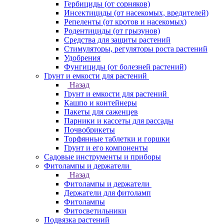
Гербициды (от сорняков)
Инсектициды (от насекомых, вредителей)
Репеленты (от кротов и насекомых)
Родентициды (от грызунов)
Средства для защиты растений
Стимуляторы, регуляторы роста растений
Удобрения
Фунгициды (от болезней растений)
Грунт и емкости для растений
Назад
Грунт и емкости для растений
Кашпо и контейнеры
Пакеты для саженцев
Парники и кассеты для рассады
Почвобрикеты
Торфянные таблетки и горшки
Грунт и его компоненты
Садовые инструменты и приборы
Фитолампы и держатели
Назад
Фитолампы и держатели
Держатели для фитоламп
Фитолампы
Фитосветильники
Подвязка растений