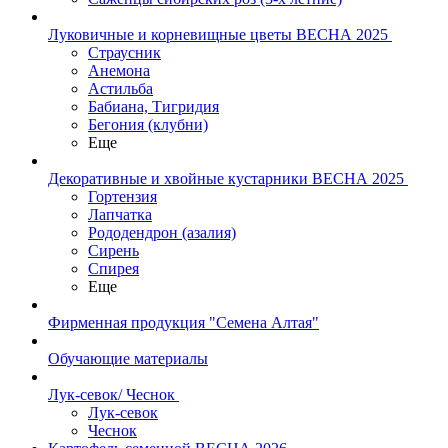
Луковичные и корневищные цветы ВЕСНА 2025
Страусник
Анемона
Астильба
Бабиана, Тигридия
Бегония (клубни)
Еще
Декоративные и хвойные кустарники ВЕСНА 2025
Гортензия
Лапчатка
Рододендрон (азалия)
Сирень
Спирея
Еще
Фирменная продукция "Семена Алтая"
Обучающие материалы
Лук-севок/ Чеснок
Лук-севок
Чеснок