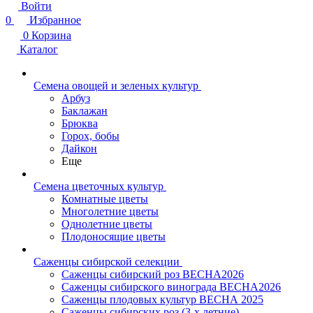
Войти
0
Избранное
0
Корзина
Каталог
Семена овощей и зеленых культур
Арбуз
Баклажан
Брюква
Горох, бобы
Дайкон
Еще
Семена цветочных культур
Комнатные цветы
Многолетние цветы
Однолетние цветы
Плодоносящие цветы
Саженцы сибирской селекции
Саженцы сибирский роз ВЕСНА2026
Саженцы сибирского винограда ВЕСНА2026
Саженцы плодовых культур ВЕСНА 2025
Саженцы сибирских роз (3-х летние)