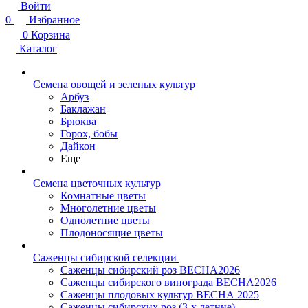
Войти
0
Избранное
0
Корзина
Каталог
Семена овощей и зеленых культур
Арбуз
Баклажан
Брюква
Горох, бобы
Дайкон
Еще
Семена цветочных культур
Комнатные цветы
Многолетние цветы
Однолетние цветы
Плодоносящие цветы
Саженцы сибирской селекции
Саженцы сибирский роз ВЕСНА2026
Саженцы сибирского винограда ВЕСНА2026
Саженцы плодовых культур ВЕСНА 2025
Саженцы сибирских роз (3-х летние)