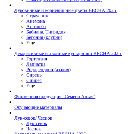
Луковичные и корневищные цветы ВЕСНА 2025
Страусник
Анемона
Астильба
Бабиана, Тигридия
Бегония (клубни)
Еще
Декоративные и хвойные кустарники ВЕСНА 2025
Гортензия
Лапчатка
Рододендрон (азалия)
Сирень
Спирея
Еще
Фирменная продукция "Семена Алтая"
Обучающие материалы
Лук-севок/ Чеснок
Лук-севок
Чеснок