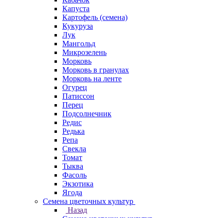
Капуста
Картофель (семена)
Кукуруза
Лук
Мангольд
Микрозелень
Морковь
Морковь в гранулах
Морковь на ленте
Огурец
Патиссон
Перец
Подсолнечник
Редис
Редька
Репа
Свекла
Томат
Тыква
Фасоль
Экзотика
Ягода
Семена цветочных культур
Назад