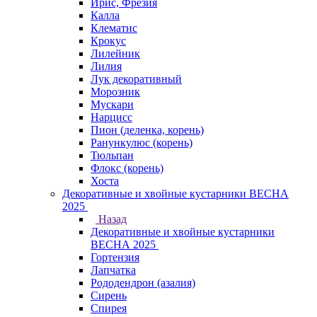
Ирис, Фрезия
Калла
Клематис
Крокус
Лилейник
Лилия
Лук декоративный
Морозник
Мускари
Нарцисс
Пион (деленка, корень)
Ранункулюс (корень)
Тюльпан
Флокс (корень)
Хоста
Декоративные и хвойные кустарники ВЕСНА
2025
Назад
Декоративные и хвойные кустарники
ВЕСНА 2025
Гортензия
Лапчатка
Рододендрон (азалия)
Сирень
Спирея