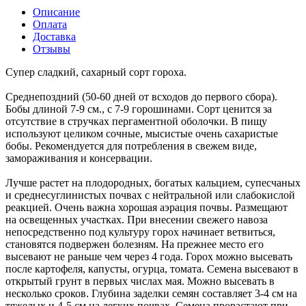
Описание
Оплата
Доставка
Отзывы
Супер сладкий, сахарный сорт гороха.
Среднепоздний (50-60 дней от всходов до первого сбора).
Бобы длиной 7-9 см., с 7-9 горошинами. Сорт ценится за
отсутствие в стручках пергаментной оболочки. В пищу
используют целиком сочные, мысистые очень сахаристые
бобы. Рекомендуется для потребления в свежем виде,
замораживания и консервации.
Лучше растет на плодородных, богатых кальцием, супесчаных
и среднесуглинистых почвах с нейтральной или слабокислой
реакцией. Очень важна хорошая аэрация почвы. Размещают
на освещенных участках. При внесении свежего навоза
непосредственно под культуру горох начинает ветвиться,
становятся подвержен болезням. На прежнее место его
высевают не раньше чем через 4 года. Горох можно высевать
после картофеля, капусты, огурца, томата. Семена высевают в
открытый грунт в первых числах мая. Можно высевать в
несколько сроков. Глубина заделки семян составляет 3-4 см на
тяжелых и 4-5 см на легких почвах. Семена прорастают при