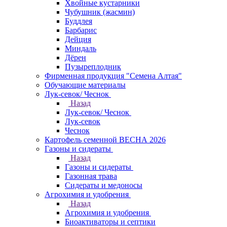
Хвойные кустарники
Чубушник (жасмин)
Буддлея
Барбарис
Дейция
Миндаль
Дёрен
Пузыреплодник
Фирменная продукция "Семена Алтая"
Обучающие материалы
Лук-севок/ Чеснок
Назад
Лук-севок/ Чеснок
Лук-севок
Чеснок
Картофель семенной ВЕСНА 2026
Газоны и сидераты
Назад
Газоны и сидераты
Газонная трава
Сидераты и медоносы
Агрохимия и удобрения
Назад
Агрохимия и удобрения
Биоактиваторы и септики