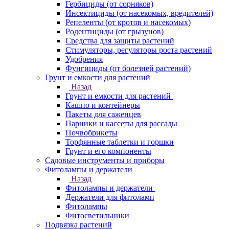
Гербициды (от сорняков)
Инсектициды (от насекомых, вредителей)
Репеленты (от кротов и насекомых)
Родентициды (от грызунов)
Средства для защиты растений
Стимуляторы, регуляторы роста растений
Удобрения
Фунгициды (от болезней растений)
Грунт и емкости для растений
Назад
Грунт и емкости для растений
Кашпо и контейнеры
Пакеты для саженцев
Парники и кассеты для рассады
Почвобрикеты
Торфянные таблетки и горшки
Грунт и его компоненты
Садовые инструменты и приборы
Фитолампы и держатели
Назад
Фитолампы и держатели
Держатели для фитоламп
Фитолампы
Фитосветильники
Подвязка растений