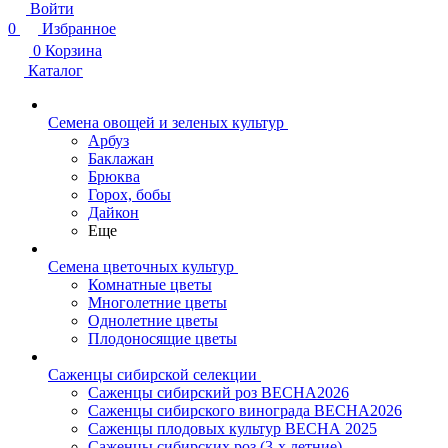
Войти
0
Избранное
0
Корзина
Каталог
Семена овощей и зеленых культур
Арбуз
Баклажан
Брюква
Горох, бобы
Дайкон
Еще
Семена цветочных культур
Комнатные цветы
Многолетние цветы
Однолетние цветы
Плодоносящие цветы
Саженцы сибирской селекции
Саженцы сибирский роз ВЕСНА2026
Саженцы сибирского винограда ВЕСНА2026
Саженцы плодовых культур ВЕСНА 2025
Саженцы сибирских роз (3-х летние)