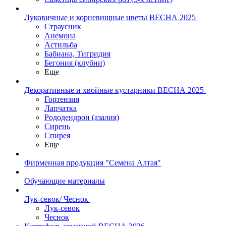
Луковичные и корневищные цветы ВЕСНА 2025
Страусник
Анемона
Астильба
Бабиана, Тигридия
Бегония (клубни)
Еще
Декоративные и хвойные кустарники ВЕСНА 2025
Гортензия
Лапчатка
Рододендрон (азалия)
Сирень
Спирея
Еще
Фирменная продукция "Семена Алтая"
Обучающие материалы
Лук-севок/ Чеснок
Лук-севок
Чеснок